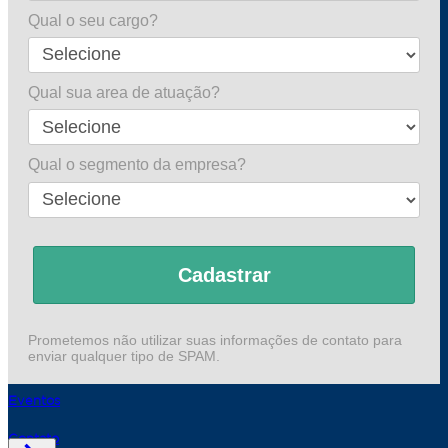
Qual o seu cargo?
A ABRAINC
Associadas
Relatórios Anuais
ESG
Projetos ABRAINC
Qual sua area de atuação?
Dados de Mercado
Economia
Qual o segmento da empresa?
Jurídico
Urbanismo
Sustentabilidade
Canteiro de Obras
Indicadores
Cadastrar
Notícias
Notícias
Artigos
Prometemos não utilizar suas informações de contato para
enviar qualquer tipo de SPAM.
Incorporacast
Eventos
Contato