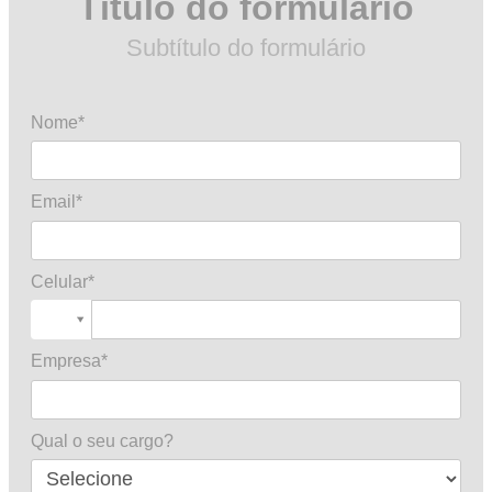
Título do formulário
Subtítulo do formulário
Nome*
Email*
Celular*
Empresa*
Qual o seu cargo?