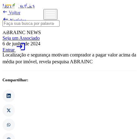
Home
/
Notícias

Voltar

Notícias
ABRAINC NEWS
Seja um Associado
6 de junho de 2024
login
Entrar
Localização e segurança motivam comprador a pagar valor acima da
média por imóvel, revela pesquisa ABRAINC
Compartilhar: