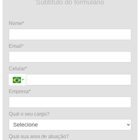
Subtítulo do formulário
Nome*
Email*
Celular*
Empresa*
Qual o seu cargo?
Qual sua area de atuação?