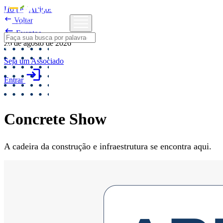
Home
/
Artigos

Voltar

Eventos
26 de agosto de 2026
Seja um Associado
login
Entrar
Concrete Show
A cadeira da construção e infraestrutura se encontra aqui.