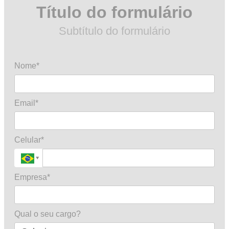
Título do formulário
Subtítulo do formulário
Nome*
Email*
Celular*
Empresa*
Qual o seu cargo?